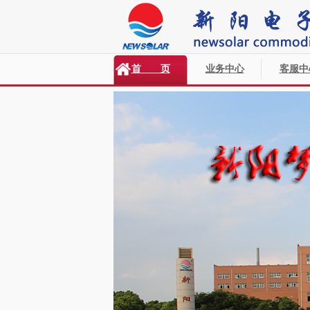
首 页
业务中心
客服中
<