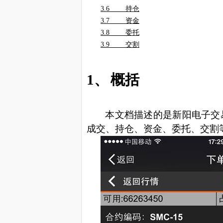
3.6
持仓
3.7
资金
3.8
委托
3.9
交割
1、
概括
本文档描述的是新阳电子交
成交、持仓、资金、委托、交割