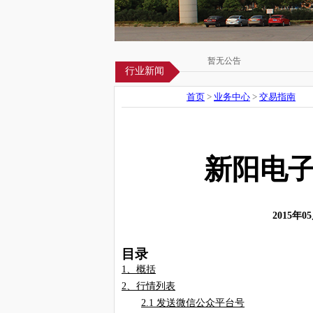
暂无公告
行业新闻
首页
>
业务中心
>
交易指南
新阳电子
2015
年
05
目录
1
、
概括
2
、
行情列表
2.1
发送微信公众平台号