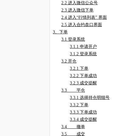
2.2
进入微信公众号
2.3
进入微信下单
2.4
进入
“
行情列表
”
界面
2.5
进入合约盘口界面
3
、下单
3.1
登录系统
3.1.1
申请开户
3.1.2
登录系统
3.2
开仓
3.2.1
下单
3.2.2
下单成功
3.2.3
成交提醒
3.3
平仓
3.3.1
选择持仓明细号
3.3.2
下单
3.3.3
下单成功
3.3.4
成交提醒
3.4
撤单
3.5
成交