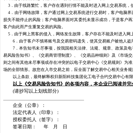
3
．由于线路繁忙，客户存在遇到行情不能及时进入网上交易系统，
4
．由于网络故障，客户通过网上交易系统进行交易时，客户电脑界
损失不能停止的风险；客户电脑界面对其委托未显示成功，于是客户再
客户由此而产生重复交易的风险。
5
．由于网上黑客的侵入，网络发生故障，客户存在不能及时进入网
6
．由于客户不慎将账号及交易密码遗失，使其交易账户被他人盗
7
．本告知书未尽事项，按我国相关法律、法规、规章、政策及电
易风险告知书》、《交易商管理制度》、《交易品种细则》及《市场交
则之间有其他未尽事项或存在冲突的以电子交易中心《交易规则》为准
场的全部情形。故您在入市交易之前，应全面了解交易中心相关业务规
以上条款，最终解释权归新阳科技集团化工电子合约交易中心有
以上《交易风险告知书》的各项内容，本企业已阅读并完
(
请抄写以上划线部分
)
企业（公章）：
法定代表人（印章）：
授权委托人（签字）：
签署日期：
年
月
日